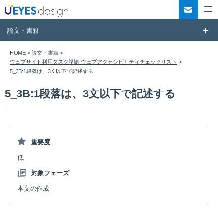
このページの本文へ移動
お問い
論文・書籍
HOME
>
論文・書籍
>
ウェブサイト利用タスク準拠 ウェブアクセシビリティチェックリスト
>
5_3B:1段落は、3文以下で記述する
5_3B:1段落は、3文以下で記述する
重要度
低
対象フェーズ
本文の作成