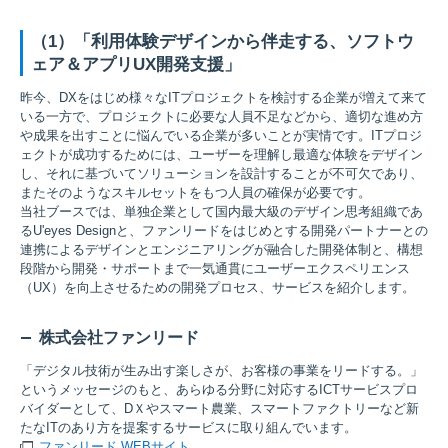
（1）「利用体験デザインから伴走する、ソフトウ
ェア＆アプリUX開発支援」
昨今、DXをはじめ様々なITプロジェクトを検討する企業が増えて来て
いる一方で、プロジェクトに必要な人員不足などから、適切な進め方
や成果を出すことに悩んでいる企業が多いことが実情です。ITプロジ
ェクトが成功するためには、ユーザーを理解し最適な体験をデザイン
し、それに基づいてソリューションを設計することが不可欠であり、
またそのようなスキルセットをもつ人員の確保が必要です。
当社ブースでは、単独企業として国内最大級のデザイン思考組織であ
るU'eyes Designと、ファンリードをはじめとする開発パートナーとの
連携によるデザインとエンジニアリングが融合した開発体制と、構想
段階から開発・サポートまで一気通貫にユーザーエクスペリエンス
（UX）を向上させるための開発プロセス、サービスを紹介します。
株式会社ファンリード
「デジタル技術が生み出す楽しさが、お客様の事業をリードする。」
というメッセージのもと、あらゆる分野に対応するICTサービスプロ
バイダーとして、DＸやスマート農業、スマートファクトリーなど新
たなITのあり方を提案するサービスに取り組んでいます。
ファンリード WEBサイト